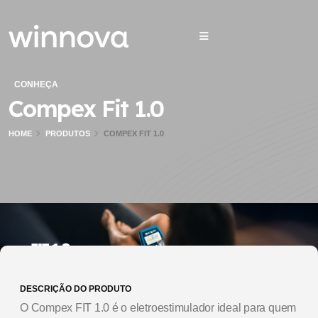
CONHEÇA
Compex Fit 1.0
HOME
PRODUTOS
COMPEX FIT 1.0
DESCRIÇÃO DO PRODUTO
O Compex FIT 1.0 é o eletroestimulador ideal para quem