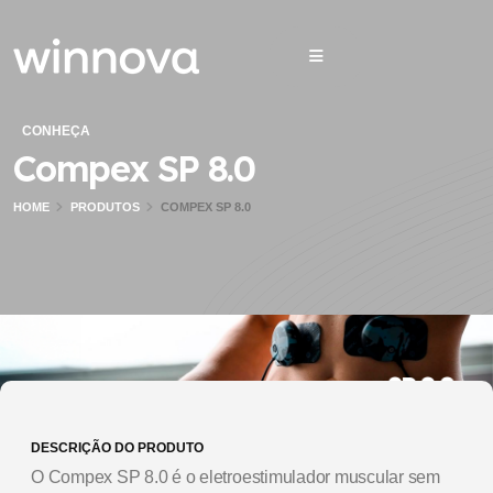
CONHEÇA
Compex SP 8.0
HOME
PRODUTOS
COMPEX SP 8.0
DESCRIÇÃO DO PRODUTO
O Compex SP 8.0 é o eletroestimulador muscular sem