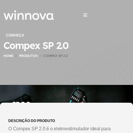
CONHEÇA
Compex SP 2.0
HOME
PRODUTOS
COMPEX SP 2.0
DESCRIÇÃO DO PRODUTO
O Compex SP 2.0 é o eletroestimulador ideal para