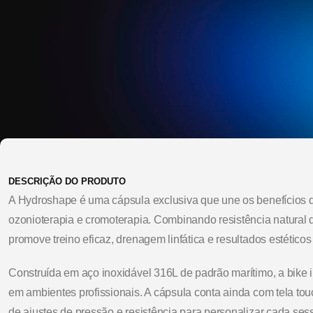
DESCRIÇÃO DO PRODUTO
A Hydroshape é uma cápsula exclusiva que une os benefícios 
ozonioterapia e cromoterapia. Combinando resistência natural
promove treino eficaz, drenagem linfática e resultados estéticos
Construída em aço inoxidável 316L de padrão marítimo, a bike in
em ambientes profissionais. A cápsula conta ainda com tela tou
de ajustes de pressão e resistência para personalizar cada ses